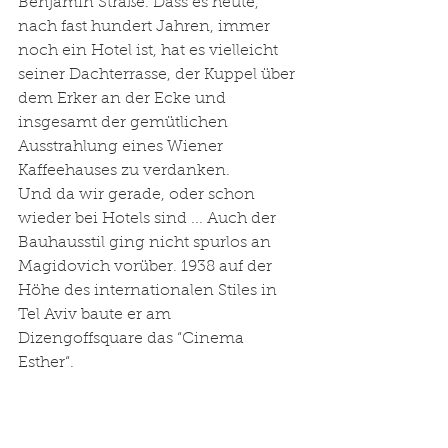
Benjamin Straße. Dass es heute, 
nach fast hundert Jahren, immer 
noch ein Hotel ist, hat es vielleicht 
seiner Dachterrasse, der Kuppel über 
dem Erker an der Ecke und 
insgesamt der gemütlichen 
Ausstrahlung eines Wiener 
Kaffeehauses zu verdanken.
Und da wir gerade, oder schon 
wieder bei Hotels sind ... Auch der 
Bauhausstil ging nicht spurlos an 
Magidovich vorüber. 1938 auf der 
Höhe des internationalen Stiles in 
Tel Aviv baute er am 
Dizengoffsquare das “Cinema 
Esther“. 