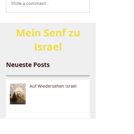
Mittelalterliche 
Write a comment...
Mein
Senf zu
Israel
Neueste Posts
Auf Wiedersehen Israel
Und wieder ist Krieg!