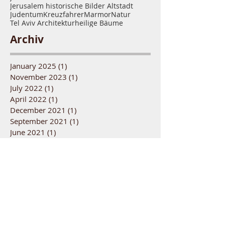
Caesarea
Essen
Früchte
Geschichte
Hafen
Israel Senf Gewuerze Kochen
Jaffa
Jerusalem
Jerusalem historische Bilder Altstadt
Judentum
Kreuzfahrer
Marmor
Natur
Tel Aviv Architektur
heilige Bäume
Archiv
January 2025
(1)
1 post
November 2023
(1)
1 post
July 2022
(1)
1 post
April 2022
(1)
1 post
December 2021
(1)
1 post
September 2021
(1)
1 post
June 2021
(1)
1 post
April 2021
(1)
1 post
January 2021
(1)
1 post
December 2020
(1)
1 post
October 2020
(1)
1 post
August 2020
(1)
1 post