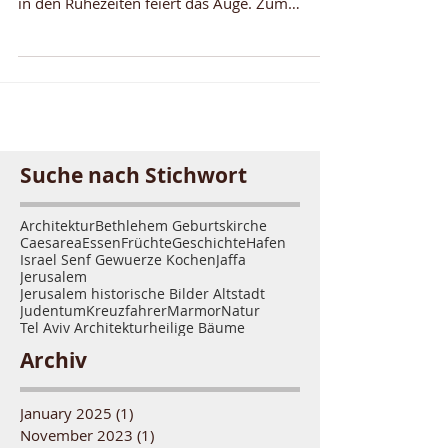
In Jerusalem geht es hoch her, besonders
während der religiösen Feiertage. Doch auch
in den Ruhezeiten feiert das Auge. Zum
Beweis sind hier
Suche nach Stichwort
Architektur
Bethlehem Geburtskirche
Caesarea
Essen
Früchte
Geschichte
Hafen
Israel Senf Gewuerze Kochen
Jaffa
Jerusalem
Jerusalem historische Bilder Altstadt
Judentum
Kreuzfahrer
Marmor
Natur
Tel Aviv Architektur
heilige Bäume
Archiv